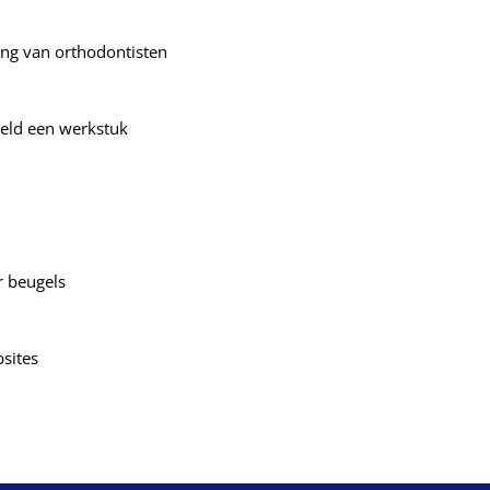
ing van orthodontisten
eeld een werkstuk
r beugels
sites