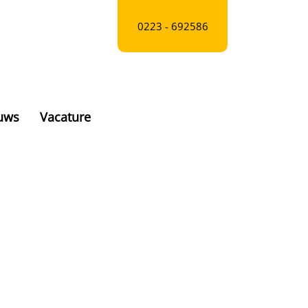
0223 - 692586
euws
Vacature