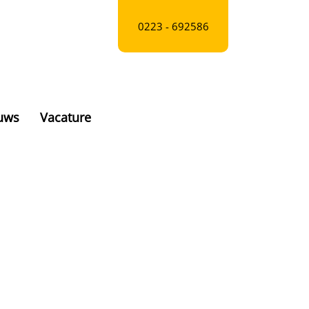
0223 - 692586
euws
Vacature