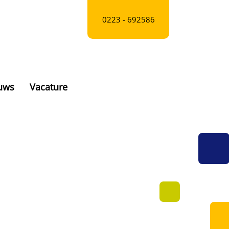
0223 - 692586
euws
Vacature